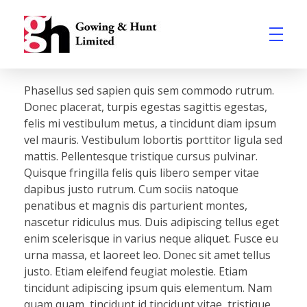
Gowing and Hunt Ltd
Building Services Company in East Anglia
Phasellus sed sapien quis sem commodo rutrum.
Donec placerat, turpis egestas sagittis egestas,
felis mi vestibulum metus, a tincidunt diam ipsum
vel mauris. Vestibulum lobortis porttitor ligula sed
mattis. Pellentesque tristique cursus pulvinar.
Quisque fringilla felis quis libero semper vitae
dapibus justo rutrum. Cum sociis natoque
penatibus et magnis dis parturient montes,
nascetur ridiculus mus. Duis adipiscing tellus eget
enim scelerisque in varius neque aliquet. Fusce eu
urna massa, et laoreet leo. Donec sit amet tellus
justo. Etiam eleifend feugiat molestie. Etiam
tincidunt adipiscing ipsum quis elementum. Nam
quam quam, tincidunt id tincidunt vitae, tristique